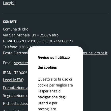
Luoghi
CONTATTI
Comune di Idro
Via San Michele, 81 - 25074 Idro
P. IVA: 00576620983 - C.F. 00744080177
Telefono: 0365 83136
Posta Elettronica Certificata:
protocollo@pec.comune.idro.bs.it
Avviso sull'utilizzo
Email:
segreteria@comune.idro.bs.it
dei cookies
IBAN: IT30X0511655390000000000500
Questo sito fa uso di
Leggi le FAQ
cookie per migliorare
Prenotazione appuntamento
l’esperienza di
Segnalazione disservizio
navigazione degli
utenti e per
Richiesta d'assistenza
raccogliere