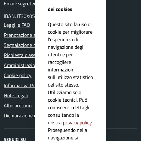
Email:
segreteria@comune.idro.bs.it
dei cookies
IBAN: IT30X0511655390000000000500
Questo sito fa uso di
Leggi le FAQ
cookie per migliorare
Prenotazione appuntamento
l’esperienza di
Segnalazione disservizio
navigazione degli
utenti e per
Richiesta d'assistenza
raccogliere
Amministrazione trasparente
informazioni
Cookie policy
sull’utilizzo statistico
del sito stesso.
Informativa Privacy
Utilizziamo solo
Note Legali
cookie tecnici. Può
Albo pretorio
conoscere i dettagli
consultando la
Dichiarazione di accessibilità
nostra
privacy policy
.
Proseguendo nella
navigazione si
SEGUICI SU