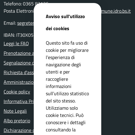
Telefono: 0365 83136
Posta Elettronica Certificata:
protocollo@pec.comune.idro.bs.it
Avviso sull'utilizzo
Email:
segreteria@comune.idro.bs.it
dei cookies
IBAN: IT30X0511655390000000000500
Questo sito fa uso di
Leggi le FAQ
cookie per migliorare
Prenotazione appuntamento
l’esperienza di
Segnalazione disservizio
navigazione degli
utenti e per
Richiesta d'assistenza
raccogliere
Amministrazione trasparente
informazioni
Cookie policy
sull’utilizzo statistico
del sito stesso.
Informativa Privacy
Utilizziamo solo
Note Legali
cookie tecnici. Può
Albo pretorio
conoscere i dettagli
consultando la
Dichiarazione di accessibilità