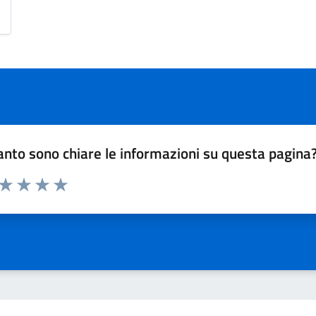
nto sono chiare le informazioni su questa pagina
 da 1 a 5 stelle la pagina
ta 1 stelle su 5
Valuta 2 stelle su 5
Valuta 3 stelle su 5
Valuta 4 stelle su 5
Valuta 5 stelle su 5