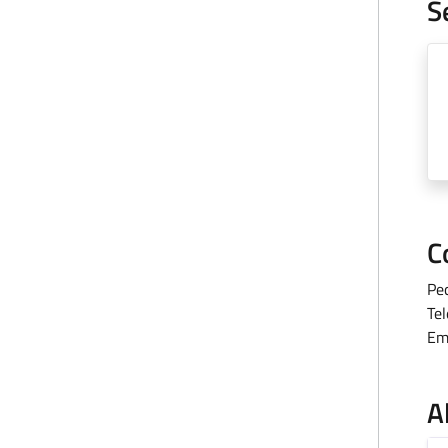
S
C
Pe
Te
Em
A