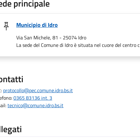
ede principale
Municipio di Idro
Via San Michele, 81 - 25074 Idro
La sede del Comune di Idro è situata nel cuore del centro c
ontatti
c:
protocollo@pec.comune.idro.bs.it
lefono:
0365 83136 int. 3
ail:
tecnico@comune.idro.bs.it
llegati