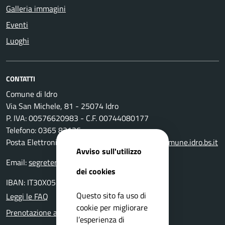
Galleria immagini
Eventi
Luoghi
CONTATTI
Comune di Idro
Via San Michele, 81 - 25074 Idro
P. IVA: 00576620983 - C.F. 00744080177
Telefono: 0365 83136
Posta Elettronica Certificata:
protocollo@pec.comune.idro.bs.it
Avviso sull'utilizzo
Email:
segreteria@comune.idro.bs.it
dei cookies
IBAN: IT30X0511655390000000000500
Questo sito fa uso di
Leggi le FAQ
cookie per migliorare
Prenotazione appuntamento
l’esperienza di