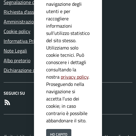
Segnalazione disservizio
navigazione degli
utenti e per
Richiesta d'assistenza
raccogliere
Amministrazione trasparente
informazioni
Cookie policy
sull’utilizzo statistico
del sito stesso.
Informativa Privacy
Utilizziamo solo
Note Legali
cookie tecnici. Può
Albo pretorio
conoscere i dettagli
consultando la
Dichiarazione di accessibilità
nostra
privacy policy
.
Proseguendo nella
navigazione si
SEGUICI SU
accetta l’uso dei
RSS
cookie; in caso
contrario è possibile
abbandonare il sito.
HO CAPITO