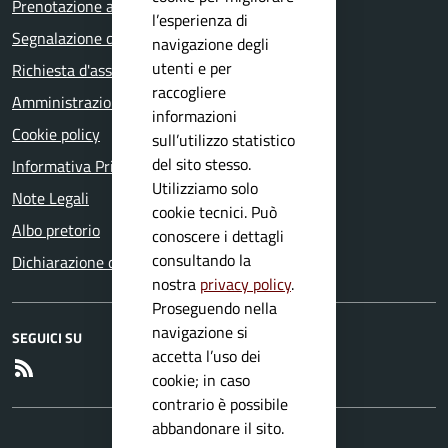
Prenotazione appuntamento
l’esperienza di
Segnalazione disservizio
navigazione degli
utenti e per
Richiesta d'assistenza
raccogliere
Amministrazione trasparente
informazioni
Cookie policy
sull’utilizzo statistico
del sito stesso.
Informativa Privacy
Utilizziamo solo
Note Legali
cookie tecnici. Può
Albo pretorio
conoscere i dettagli
consultando la
Dichiarazione di accessibilità
nostra
privacy policy
.
Proseguendo nella
navigazione si
SEGUICI SU
accetta l’uso dei
RSS
cookie; in caso
contrario è possibile
abbandonare il sito.