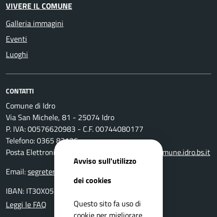
VIVERE IL COMUNE
Galleria immagini
Eventi
Luoghi
CONTATTI
Comune di Idro
Via San Michele, 81 - 25074 Idro
P. IVA: 00576620983 - C.F. 00744080177
Telefono: 0365 83136
Posta Elettronica Certificata:
protocollo@pec.comune.idro.bs.it
Avviso sull'utilizzo
Email:
segreteria@comune.idro.bs.it
dei cookies
IBAN: IT30X0511655390000000000500
Questo sito fa uso di
Leggi le FAQ
cookie per migliorare