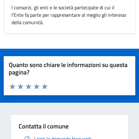
I consorzi, gli enti e le società partecipate di cui il
l'Ente fa parte per rappresentare al meglio gli interessi
della comunità.
Quanto sono chiare le informazioni su questa
pagina?
Valuta da 1 a 5 stelle la pagina
Valuta 1 stelle su 5
Valuta 2 stelle su 5
Valuta 3 stelle su 5
Valuta 4 stelle su 5
Valuta 5 stelle su 5
Contatta il comune
Leggi le domande frequenti