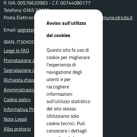
P. IVA: 00576620983 - C.F. 00744080177
Telefono: 0365 83136
Posta Elettronica Certificata:
protocollo@pec.comune.idro.bs.it
Avviso sull'utilizzo
Email:
segreteria@comune.idro.bs.it
dei cookies
IBAN: IT30X0511655390000000000500
Questo sito fa uso di
Leggi le FAQ
cookie per migliorare
Prenotazione appuntamento
l’esperienza di
Segnalazione disservizio
navigazione degli
utenti e per
Richiesta d'assistenza
raccogliere
Amministrazione trasparente
informazioni
Cookie policy
sull’utilizzo statistico
del sito stesso.
Informativa Privacy
Utilizziamo solo
Note Legali
cookie tecnici. Può
Albo pretorio
conoscere i dettagli