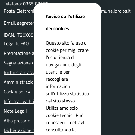
Telefono: 0365 83136
Posta Elettronica Certificata:
protocollo@pec.comune.idro.bs.it
Avviso sull'utilizzo
Email:
segreteria@comune.idro.bs.it
dei cookies
IBAN: IT30X0511655390000000000500
Questo sito fa uso di
Leggi le FAQ
cookie per migliorare
Prenotazione appuntamento
l’esperienza di
Segnalazione disservizio
navigazione degli
utenti e per
Richiesta d'assistenza
raccogliere
Amministrazione trasparente
informazioni
Cookie policy
sull’utilizzo statistico
del sito stesso.
Informativa Privacy
Utilizziamo solo
Note Legali
cookie tecnici. Può
Albo pretorio
conoscere i dettagli
consultando la
Dichiarazione di accessibilità