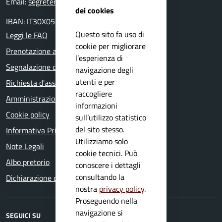
Email:
segreteria@comune.idro.bs.it
dei cookies
IBAN: IT30X0511655390000000000500
Questo sito fa uso di
Leggi le FAQ
cookie per migliorare
Prenotazione appuntamento
l’esperienza di
Segnalazione disservizio
navigazione degli
utenti e per
Richiesta d'assistenza
raccogliere
Amministrazione trasparente
informazioni
Cookie policy
sull’utilizzo statistico
del sito stesso.
Informativa Privacy
Utilizziamo solo
Note Legali
cookie tecnici. Può
Albo pretorio
conoscere i dettagli
consultando la
Dichiarazione di accessibilità
nostra
privacy policy
.
Proseguendo nella
navigazione si
SEGUICI SU