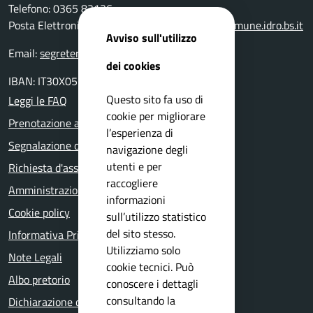
Telefono: 0365 83136
Posta Elettronica Certificata:
protocollo@pec.comune.idro.bs.it
Avviso sull'utilizzo
Email:
segreteria@comune.idro.bs.it
dei cookies
IBAN: IT30X0511655390000000000500
Questo sito fa uso di
Leggi le FAQ
cookie per migliorare
Prenotazione appuntamento
l’esperienza di
Segnalazione disservizio
navigazione degli
utenti e per
Richiesta d'assistenza
raccogliere
Amministrazione trasparente
informazioni
Cookie policy
sull’utilizzo statistico
del sito stesso.
Informativa Privacy
Utilizziamo solo
Note Legali
cookie tecnici. Può
Albo pretorio
conoscere i dettagli
consultando la
Dichiarazione di accessibilità